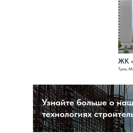
ЖК 
Тула, М
Узнайте больше о на
технологиях строител