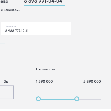
ьева
8 898 991-04-04
 с клиентами
Телефон
ПЕРЕЗВОН
8 988 777-12-11
Стоимость
3к
1 590 000
5 890 000