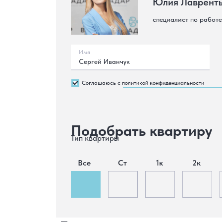
Юлия Лаврент
специалист по работе
Имя
Сергей Иванчук
Соглашаюсь с политикой конфиденциальности
Подобрать квартиру
Тип квартиры
Все
Ст
1к
2к