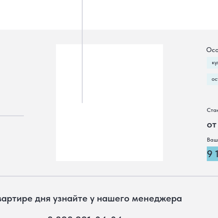
Осо
ку
ос
Ста
от
Ваш
9 
вартире дня узнайте у нашего менеджера