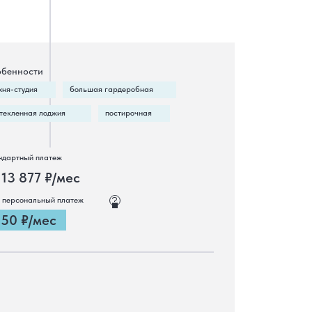
бенности
хня-студия
большая гардеробная
текленная лоджия
постирочная
ндартный платеж
 13 877 ₽/мес
 персональный платеж
150 ₽/мес