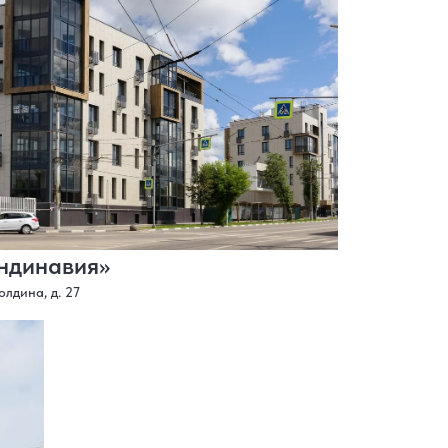
ндинавия»
олдина, д. 27