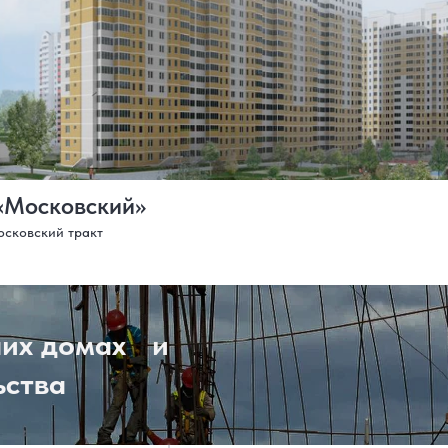
«Московский»
осковский тракт
ших домах и
ьства